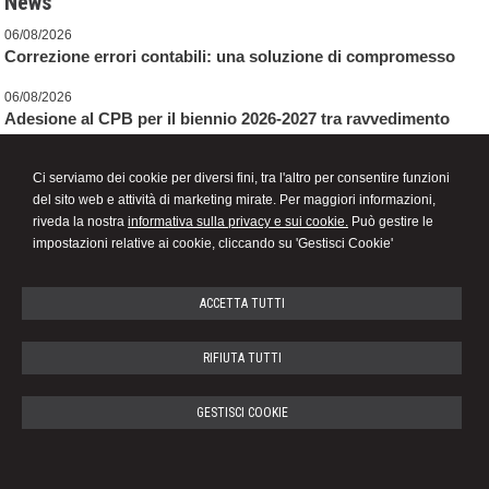
News
06/08/2026
Correzione errori contabili: una soluzione di compromesso
06/08/2026
Adesione al CPB per il biennio 2026-2027 tra ravvedimento
speciale e revisione delle cause di decadenza
Ci serviamo dei cookie per diversi fini, tra l'altro per consentire funzioni
06/08/2026
del sito web e attività di marketing mirate. Per maggiori informazioni,
Decreto PA: le novità per ferie, retribuzione, prescrizione
riveda la nostra
informativa sulla privacy e sui cookie.
Può gestire le
crediti di lavoro e contrasto al caporalato
impostazioni relative ai cookie, cliccando su 'Gestisci Cookie'
ACCETTA TUTTI
Dott. MARIO BENATELLI
RIFIUTA TUTTI
Studio Commercialista
Campo Cadorna, 5 -
Caorle
30021
,
VE
GESTISCI COOKIE
Tel.
0421210190
Fax
0421218406
© 2026 Copyright Studio Benatelli dott. Mario . Tutti i diritti riservati | P.IVA 00667840276 |
Gestisci Cookie
-
Sitemap
-
Privacy
-
Cookie policy
-
Credits