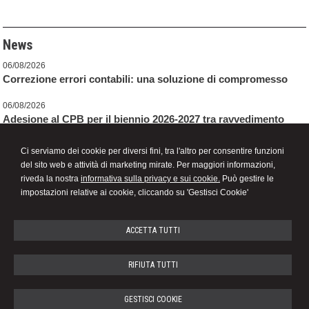
News
06/08/2026
Correzione errori contabili: una soluzione di compromesso
06/08/2026
Adesione al CPB per il biennio 2026-2027 tra ravvedimento
speciale e revisione delle cause di decadenza
Ci serviamo dei cookie per diversi fini, tra l'altro per consentire funzioni
06/08/2026
del sito web e attività di marketing mirate. Per maggiori informazioni,
Decreto PA: le novità per ferie, retribuzione, prescrizione
riveda la nostra
informativa sulla privacy e sui cookie.
Può gestire le
crediti di lavoro e contrasto al caporalato
impostazioni relative ai cookie, cliccando su 'Gestisci Cookie'
ACCETTA TUTTI
Dott. MARIO BENATELLI
RIFIUTA TUTTI
Studio Commercialista
GESTISCI COOKIE
Campo Cadorna, 5 -
Caorle
30021
,
VE