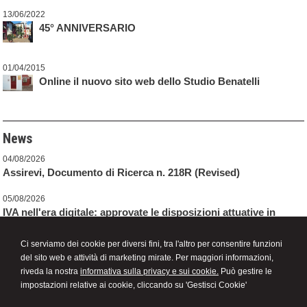
13/06/2022
45° ANNIVERSARIO
01/04/2015
Online il nuovo sito web dello Studio Benatelli
News
04/08/2026
Assirevi, Documento di Ricerca n. 218R (Revised)
05/08/2026
IVA nell'era digitale: approvate le disposizioni attuative in
vigore dal 2027
Ci serviamo dei cookie per diversi fini, tra l'altro per consentire funzioni
05/08/2026
del sito web e attività di marketing mirate. Per maggiori informazioni,
CCNL Commercio - Anpit: sottoscritto il Protocollo di rinnovo
riveda la nostra
informativa sulla privacy e sui cookie.
Può gestire le
impostazioni relative ai cookie, cliccando su 'Gestisci Cookie'